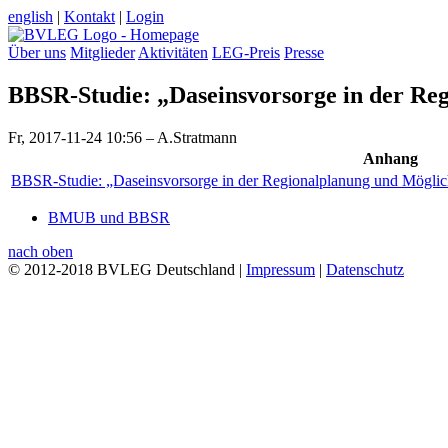
english
|
Kontakt
|
Login
Über uns
Mitglieder
Aktivitäten
LEG-Preis
Presse
BBSR-Studie: „Daseinsvorsorge in der Reg
Fr, 2017-11-24 10:56 – A.Stratmann
Anhang
BBSR-Studie: „Daseinsvorsorge in der Regionalplanung und Möglichk
BMUB und BBSR
nach oben
© 2012-2018 BVLEG Deutschland |
Impressum
|
Datenschutz